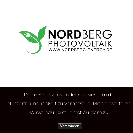
Diese Seite verwendet Cookies, um die
Anschrift
Nutzerfreundlichkeit zu verbessern. Mit der weiteren
Buchholzstr. 7
Verwendung stimmst du dem zu.
32602 Vlotho
Verstanden