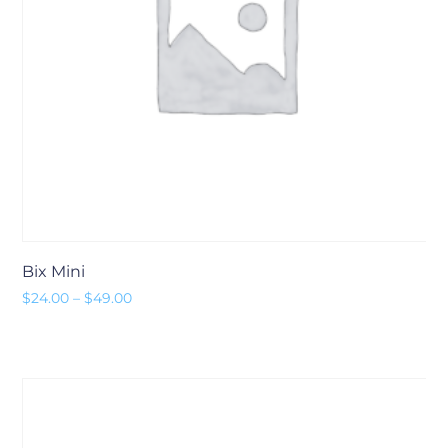
Bix Mini
Preisspanne: $24.00 bis $49.00
$
24.00
–
$
49.00