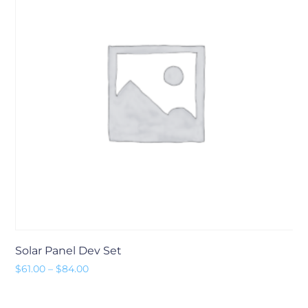
Solar Panel Dev Set
Preisspanne: $61.00 bis $84.00
$
61.00
–
$
84.00